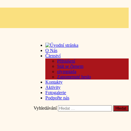
O Nás
Členství
Přihlášení
Stát se členem
olympiáda
Zapomenuté heslo
Kontakty
Aktivity
Fotogalerie
Podpořte nás
Vyhledávání