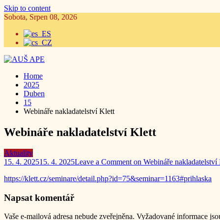
Skip to content
Sobota, Srpen 08, 2026
Home
2025
Duben
15
Webináře nakladatelství Klett
Webináře nakladatelství Klett
Aktuality
15. 4. 2025
15. 4. 2025
Leave a Comment
on Webináře nakladatelství 
https://klett.cz/seminare/detail.php?id=75&seminar=1163#prihlaska
Napsat komentář
Vaše e-mailová adresa nebude zveřejněna.
Vyžadované informace js