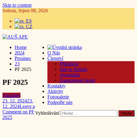
Skip to content
Sobota, Srpen 08, 2026
Home
2024
O Nás
Prosinec
Členství
23
Přihlášení
PF 2025
Stát se členem
olympiáda
Zapomenuté heslo
PF 2025
Kontakty
Aktivity
Aktuality
Fotogalerie
23. 12. 2024
23.
Podpořte nás
12. 2024
Leave a
Comment
on PF
Vyhledávání
2025