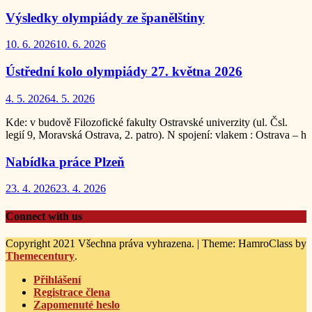
Výsledky olympiády ze španělštiny
10. 6. 2026
10. 6. 2026
Ústřední kolo olympiády 27. května 2026
4. 5. 2026
4. 5. 2026
Kde: v budově Filozofické fakulty Ostravské univerzity (ul. Čsl.
legií 9, Moravská Ostrava, 2. patro). N spojení: vlakem : Ostrava – h
Nabídka práce Plzeň
23. 4. 2026
23. 4. 2026
Connect with us
Copyright 2021 Všechna práva vyhrazena.
|
Theme: HamroClass by
Themecentury
.
Přihlášení
Registrace člena
Zapomenuté heslo