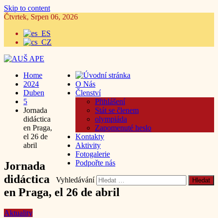
Skip to content
Čtvrtek, Srpen 06, 2026
Home
2024
O Nás
Duben
Členství
5
Přihlášení
Jornada
Stát se členem
didáctica
olympiáda
en Praga,
Zapomenuté heslo
el 26 de
Kontakty
abril
Aktivity
Fotogalerie
Podpořte nás
Jornada
didáctica
Vyhledávání
en Praga, el 26 de abril
Aktuality