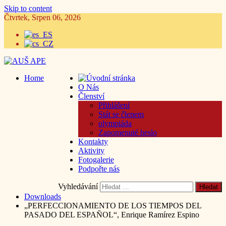
Skip to content
Čtvrtek, Srpen 06, 2026
Home
O Nás
Členství
Přihlášení
Stát se členem
olympiáda
Zapomenuté heslo
Kontakty
Aktivity
Fotogalerie
Podpořte nás
Vyhledávání
Downloads
„PERFECCIONAMIENTO DE LOS TIEMPOS DEL
PASADO DEL ESPAÑOL“, Enrique Ramírez Espino