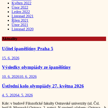
Květen 2022
Únor 2022
Leden 2022
Listopad 2021
Říjen 2021
Únor 2021
Listopad 2020
Aktuality
Učitel španělštiny Praha 5
15. 6. 2026
Výsledky olympiády ze španělštiny
10. 6. 2026
10. 6. 2026
Ústřední kolo olympiády 27. května 2026
4. 5. 2026
4. 5. 2026
Kde: v budově Filozofické fakulty Ostravské univerzity (ul. Čsl.
legií 9, Moravská Ostrava, 2. patro). N spojení: vlakem : Ostrava – h