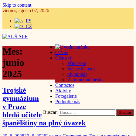
Skip to content
viernes, agosto 07, 2026
Mes:
O Nás
Členství
junio
Přihlášení
Stát se členem
2025
olympiáda
Zapomenuté heslo
Contactos
Trojské
Aktivity
Fotogalerie
gymnázium
Podpořte nás
v Praze
Buscar:
hledá učitele
španělštiny na plný úvazek
30. 6. 2025
30. 6. 2025
Leave a Comment
on Trojské gymnázium v