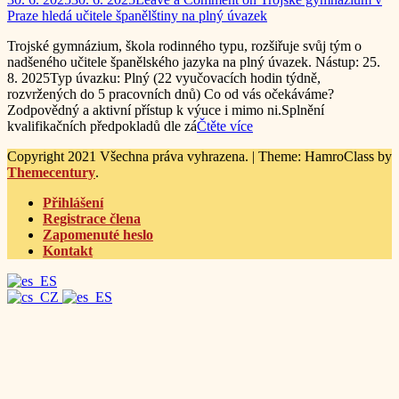
Praze hledá učitele španělštiny na plný úvazek
Trojské gymnázium, škola rodinného typu, rozšiřuje svůj tým o
nadšeného učitele španělského jazyka na plný úvazek. Nástup: 25.
8. 2025Typ úvazku: Plný (22 vyučovacích hodin týdně,
rozvržených do 5 pracovních dnů) Co od vás očekáváme?
Zodpovědný a aktivní přístup k výuce i mimo ni.Splnění
kvalifikačních předpokladů dle zá
Čtěte více
Copyright 2021 Všechna práva vyhrazena.
|
Theme: HamroClass by
Themecentury
.
Přihlášení
Registrace člena
Zapomenuté heslo
Kontakt