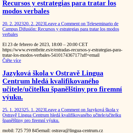
Recursos y estrategias para tratar los
modos verbales
20. 2. 2023
20. 2. 2023
Leave a Comment
on Teleseminario de
Campus Difusión: Recursos y estrategias para tratar los modos
verbales
El 23 de febrero de 2023, 18:00 – 20:00 CET
https://www.eventbrite.es/e/entradas-recursos-y-estrategias-para-
tratar-los-modos-verbales-541017436717?aff=email
Čtěte více
Jazyková škola v Ostravě Lingua
Centrum hledá kvalifikovaného
učitele/učitelku španělštiny pro firemní
výuku.
25. 1. 2023
25. 1. 2023
Leave a Comment
on Jazyková škola v
Ostravě Lingua Centrum hledá kvalifikovaného učitele/učitelku
španělštiny pro firemní výuku.
mobil: 725 759 845email: ostrava@lingua-centrum.cz