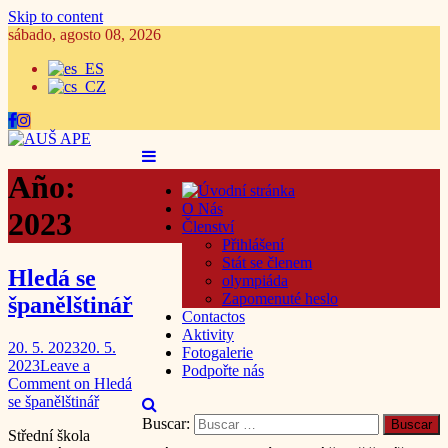
Skip to content
sábado, agosto 08, 2026
Año:
O Nás
2023
Členství
Přihlášení
Stát se členem
Hledá se
olympiáda
Zapomenuté heslo
španělštinář
Contactos
Aktivity
20. 5. 2023
20. 5.
Fotogalerie
2023
Leave a
Podpořte nás
Comment
on Hledá
se španělštinář
Buscar:
Střední škola