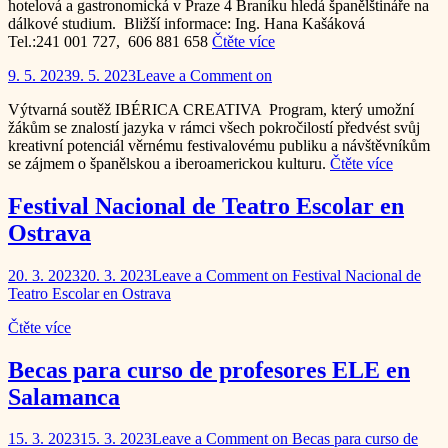
hotelová a gastronomická v Praze 4 Braníku hledá španělštináře na
dálkové studium. Bližší informace: Ing. Hana Kašáková
Tel.:241 001 727, 606 881 658
Čtěte více
9. 5. 2023
9. 5. 2023
Leave a Comment
on
Výtvarná soutěž IBÉRICA CREATIVA Program, který umožní
žákům se znalostí jazyka v rámci všech pokročilostí předvést svůj
kreativní potenciál věrnému festivalovému publiku a návštěvníkům
se zájmem o španělskou a iberoamerickou kulturu.
Čtěte více
Festival Nacional de Teatro Escolar en
Ostrava
20. 3. 2023
20. 3. 2023
Leave a Comment
on Festival Nacional de
Teatro Escolar en Ostrava
Čtěte více
Becas para curso de profesores ELE en
Salamanca
15. 3. 2023
15. 3. 2023
Leave a Comment
on Becas para curso de